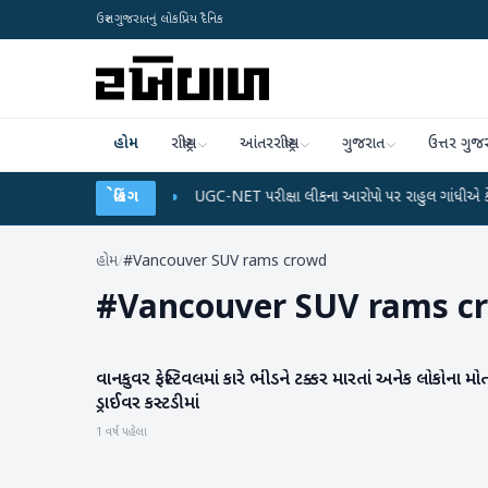
ઉત્તર ગુજરાતનું લોકપ્રિય દૈનિક
હોમ
રાષ્ટ્રીય
આંતરરાષ્ટ્રીય
ગુજરાત
ઉત્તર ગુજ
ર્જ અને ડેટા પ્લાન
બ્રેકિંગ
●
UGC-NET પરીક્ષા લીકના આરોપો પર રાહુલ ગાંધીએ કેન્દ્ર પર પ્રહ
હોમ
/
#Vancouver SUV rams crowd
#
Vancouver SUV rams c
વાનકુવર ફેસ્ટિવલમાં કારે ભીડને ટક્કર મારતાં અનેક લોકોના મો
આંતરરાષ્ટ્રીય
ડ્રાઈવર કસ્ટડીમાં
1 વર્ષ પહેલા