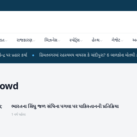
રાત
રાજકારણ
બિઝનેસ
સ્પોર્ટ્સ
હેલ્થ
ગેજેટ
અન
ાર કર્યા
●
હિંમતનગરમાં રહસ્યમય વાયરસ કે ચાંદીપુરા? 6 બાળકોના મોતથી ફફડાટ
rowd
ત;
ભારતના સિંધુ જળ સંધિના પગલા પર પાકિસ્તાનની પ્રતિક્રિયા
રાષ્ટ્રીય
1 વર્ષ પહેલા