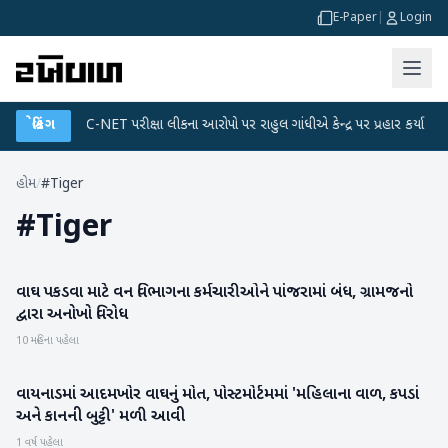
E-Paper
|
Login
ાન
●
બ્રેકિંગ
UGC-NET પરીક્ષા લીકના આરોપો પર રાહુલ ગાંધીએ કેન્દ્ર પર પ્રહાર કર્યા
●
હોમ
/
#Tiger
#
Tiger
વાઘ પકડવા માટે વન વિભાગના કર્મચારીઓને પાંજરામાં બંધ, ગ્રામજનો
રાષ્ટ્રીય
દ્વારા અનોખો વિરોધ
10 મહિના પહેલા
વાયનાડમાં આદમખોર વાઘનું મોત, પોસ્ટમોર્ટમમાં 'મહિલાના વાળ, કપડાં
રાષ્ટ્રીય
અને કાનની બુટ્ટી' મળી આવી
1 વર્ષ પહેલા