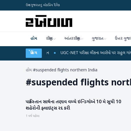
ઉત્તર ગુજરાતનું લોકપ્રિય દૈનિક
હોમ
રાષ્ટ્રીય
આંતરરાષ્ટ્રીય
ગુજરાત
ઉત્તર ગુજ
િચાર્જ અને ડેટા પ્લાન
બ્રેકિંગ
●
UGC-NET પરીક્ષા લીકના આરોપો પર રાહુલ ગાંધીએ કેન્દ્ર પર પ
હોમ
/
#suspended flights northern India
#
suspended flights nort
પાકિસ્તાન સાથેના તણાવ વચ્ચે ઇન્ડિગોએ 10 મે સુધી 10
આંતરરાષ્ટ્રીય
શહેરોની ફ્લાઇટ્સ રદ કરી
1 વર્ષ પહેલા