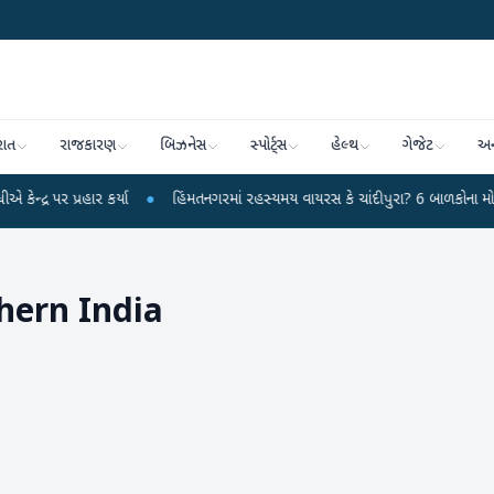
રાત
રાજકારણ
બિઝનેસ
સ્પોર્ટ્સ
હેલ્થ
ગેજેટ
અન
્રહાર કર્યા
●
હિંમતનગરમાં રહસ્યમય વાયરસ કે ચાંદીપુરા? 6 બાળકોના મોતથી ફફડાટ
hern India