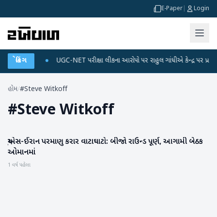
E-Paper
|
Login
 ડેટા પ્લાન
બ્રેકિંગ
●
UGC-NET પરીક્ષા લીકના આરોપો પર રાહુલ ગાંધીએ કેન્દ્ર પર પ્રહાર કર્
હોમ
/
#Steve Witkoff
#
Steve Witkoff
યુએસ-ઈરાન પરમાણુ કરાર વાટાઘાટો: બીજો રાઉન્ડ પૂર્ણ, આગામી બેઠક
આંતરરાષ્ટ્રીય
ઓમાનમાં
1 વર્ષ પહેલા