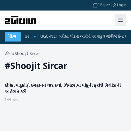
E-Paper
|
Login
જ અને ડેટા પ્લાન
બ્રેકિંગ
●
UGC-NET પરીક્ષા લીકના આરોપો પર રાહુલ ગાંધીએ કેન્દ્ર પર પ્રહાર
હોમ
/
#Shoojit Sircar
#
Shoojit Sircar
દીપિકા પાદુકોણે ઇરફાનને યાદ કર્યા, થિયેટરોમાં પીકુની ફરીથી રિલીઝની
મનોરંજન
જાહેરાત કરી
1 વર્ષ પહેલા