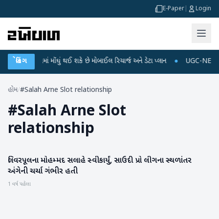
E-Paper
|
Login
ી 3-4 મહિનામાં મોંઘું થઈ શકે છે મોબાઈલ રિચાર્જ અને ડેટા પ્લાન
બ્રેકિંગ
●
UGC-NET પરીક્ષા 
હોમ
/
#Salah Arne Slot relationship
#
Salah Arne Slot
relationship
લિવરપૂલના મોહમ્મદ સલાહે સ્વીકાર્યું, સાઉદી પ્રો લીગના સ્થળાંતર
રમતગમત
અંગેની ચર્ચા ગંભીર હતી
1 વર્ષ પહેલા