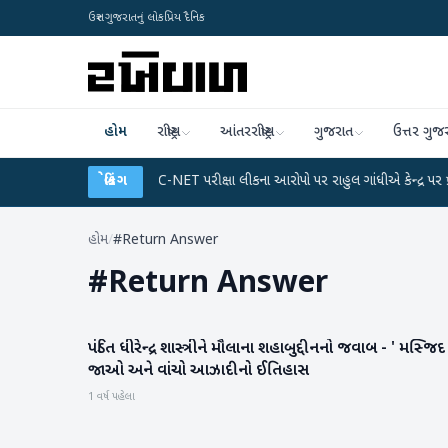
ઉત્તર ગુજરાતનું લોકપ્રિય દૈનિક
હોમ
રાષ્ટ્રીય
આંતરરાષ્ટ્રીય
ગુજરાત
ઉત્તર ગુજ
ેટા પ્લાન
●
UGC-NET પરીક્ષા લીકના આરોપો પર રાહુલ ગાંધીએ કેન્દ્ર પર પ્રહાર કર્યા
બ્રેકિંગ
હોમ
/
#Return Answer
#
Return Answer
પંડિત ધીરેન્દ્ર શાસ્ત્રીને મૌલાના શહાબુદ્દીનનો જવાબ - ' મસ્જિદ
રાષ્ટ્રીય
જાઓ અને વાંચો આઝાદીનો ઈતિહાસ
1 વર્ષ પહેલા