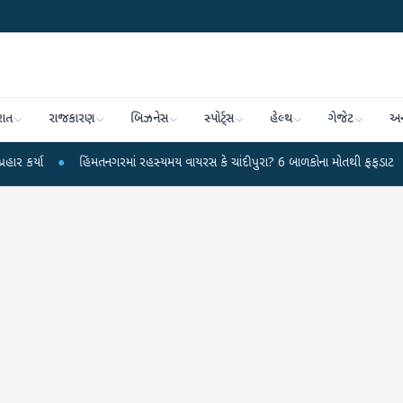
રાત
રાજકારણ
બિઝનેસ
સ્પોર્ટ્સ
હેલ્થ
ગેજેટ
અન
●
હિંમતનગરમાં રહસ્યમય વાયરસ કે ચાંદીપુરા? 6 બાળકોના મોતથી ફફડાટ
●
હવામ