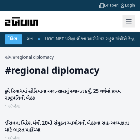
E-Paper
|
Login
્જ અને ડેટા પ્લાન
બ્રેકિંગ
●
UGC-NET પરીક્ષા લીકના આરોપો પર રાહુલ ગાંધીએ કેન્દ્ર પર પ્રહા
હોમ
/
#regional diplomacy
#
regional diplomacy
ટ્રમ્પે રિયાધમાં સીરિયાના અલ-શારાનું સ્વાગત કર્યું, 25 વર્ષમાં પ્રથમ
આંતરરાષ્ટ્રીય
રાષ્ટ્રપતિની બેઠક
1 વર્ષ પહેલા
ઈરાનના વિદેશ મંત્રી 20મી સંયુક્ત આયોગની બેઠકના સહ-અધ્યક્ષતા
રાષ્ટ્રીય
માટે ભારત પહોંચ્યા
1 વર્ષ પહેલા