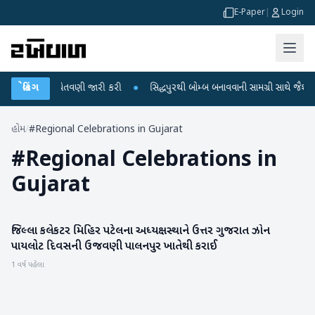
E-Paper
|
Login
ભારે વરસાદની ચેતવણી જારી કરી
બ્રેકિંગ
●
સિદ્ધપુરથી બોમ્બ બનાવવાની સામગ્રી સાથે જૈશના 
હોમ
/
#Regional Celebrations in Gujarat
#
Regional Celebrations in
Gujarat
જિલ્લા કલેકટર મિહિર પટેલના અધ્યક્ષસ્થાને ઉત્તર ગુજરાત ઝોન
બનાસકાંઠા
પાયલોટ દિવસની ઉજવણી પાલનપુર ખાતેથી કરાઈ
1 વર્ષ પહેલા