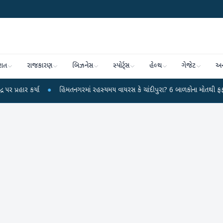
રાત
રાજકારણ
બિઝનેસ
સ્પોર્ટ્સ
હેલ્થ
ગેજેટ
અન
કર્યા
●
હિંમતનગરમાં રહસ્યમય વાયરસ કે ચાંદીપુરા? 6 બાળકોના મોતથી ફફડાટ
●