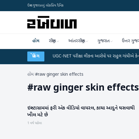
ઉત્તર ગુજરાતનું લોકપ્રિય દૈનિક
હોમ
રાષ્ટ્રીય
આંતરરાષ્ટ્રીય
ગુજરાત
ઉત્તર ગુજ
અને ડેટા પ્લાન
●
બ્રેકિંગ
UGC-NET પરીક્ષા લીકના આરોપો પર રાહુલ ગાંધીએ કેન્દ્ર પર પ્રહાર 
હોમ
/
#raw ginger skin effects
#
raw ginger skin effects
ઇન્સ્ટાગ્રામમાં ફરી એક વીડિયો વાયરલ, કાચા આદુને ઘસવાથી
આરોગ્ય
ખીલ મટે છે
1 વર્ષ પહેલા