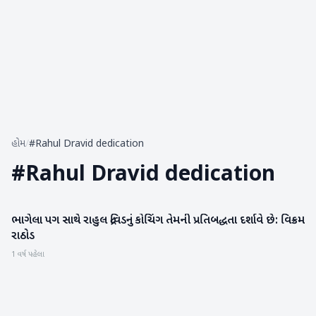
હોમ
/
#Rahul Dravid dedication
#
Rahul Dravid dedication
ભાગેલા પગ સાથે રાહુલ દ્રવિડનું કોચિંગ તેમની પ્રતિબદ્ધતા દર્શાવે છે: વિક્રમ
રમતગમત
રાઠોડ
1 વર્ષ પહેલા