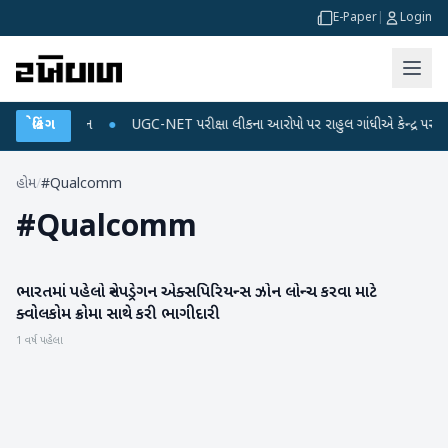
E-Paper
|
Login
અને ડેટા પ્લાન
બ્રેકિંગ
●
UGC-NET પરીક્ષા લીકના આરોપો પર રાહુલ ગાંધીએ કેન્દ્ર પર પ્રહાર 
હોમ
/
#Qualcomm
#
Qualcomm
ભારતમાં પહેલો સ્નેપડ્રેગન એક્સપિરિયન્સ ઝોન લોન્ચ કરવા માટે
સાયન્સ & ટેકનોલોજી
ક્વોલકોમ ક્રોમા સાથે કરી ભાગીદારી
1 વર્ષ પહેલા