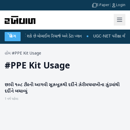
E-Paper
|
Login
માં મોંઘું થઈ શકે છે મોબાઈલ રિચાર્જ અને ડેટા પ્લાન
બ્રેકિંગ
●
UGC-NET પરીક્ષા લીકના આરોપો
હોમ
/
#PPE Kit Usage
#
PPE Kit Usage
છાપી ૧૦૮ ટીમની આગવી સૂઝબૂઝથી દર્દીને ઝેરી મધમાખીના ઝુંડમાંથી
બનાસકાંઠા
દર્દીને બચાવ્યું
1 વર્ષ પહેલા