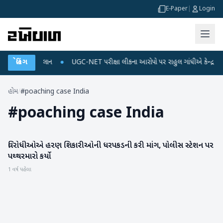
E-Paper
|
Login
્જ અને ડેટા પ્લાન
બ્રેકિંગ
●
UGC-NET પરીક્ષા લીકના આરોપો પર રાહુલ ગાંધીએ કેન્દ્ર પર પ્રહા
હોમ
/
#poaching case India
#
poaching case India
વિરોધીઓએ હરણ શિકારીઓની ધરપકડની કરી માંગ, પોલીસ સ્ટેશન પર
રાષ્ટ્રીય
પથ્થરમારો કર્યો
1 વર્ષ પહેલા