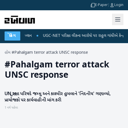
E-Paper
|
Login
ાર્જ અને ડેટા પ્લાન
બ્રેકિંગ
●
UGC-NET પરીક્ષા લીકના આરોપો પર રાહુલ ગાંધીએ કેન્દ્ર પર પ્ર
હોમ
/
#Pahalgam terror attack UNSC response
#
Pahalgam terror attack
UNSC response
UN સુરક્ષા પરિષદે જમ્મુ અને કાશ્મીર હુમલાને 'નિંદનીય' ગણાવ્યો,
આંતરરાષ્ટ્રીય
પ્રાયોજકો પર કાર્યવાહીની માંગ કરી
1 વર્ષ પહેલા