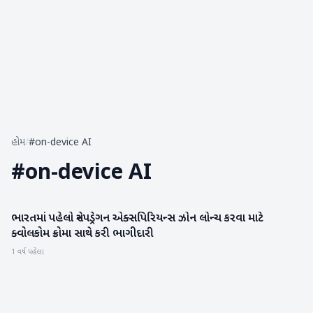
હોમ
/
#on-device AI
#
on-device AI
ભારતમાં પહેલો સ્નેપડ્રેગન એક્સપિરિયન્સ ઝોન લોન્ચ કરવા માટે
સાયન્સ & ટેકનોલોજી
ક્વોલકોમ ક્રોમા સાથે કરી ભાગીદારી
1 વર્ષ પહેલા