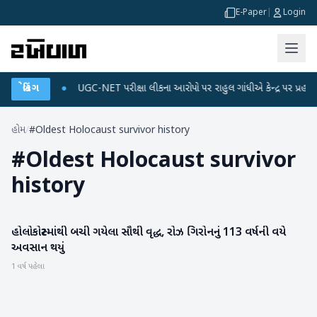
E-Paper
|
Login
ડેટા પ્લાન
બ્રેકિંગ
●
UGC-NET પરીક્ષા લીકના આરોપો પર રાહુલ ગાંધીએ કેન્દ્ર પર પ્રહાર કર્ય
હોમ
/
#Oldest Holocaust survivor history
#
Oldest Holocaust survivor
history
હોલોકોસ્ટમાંથી બચી ગયેલા સૌથી વૃદ્ધ, રોઝ ગિરોનનું 113 વર્ષની વયે
આંતરરાષ્ટ્રીય
અવસાન થયું
1 વર્ષ પહેલા