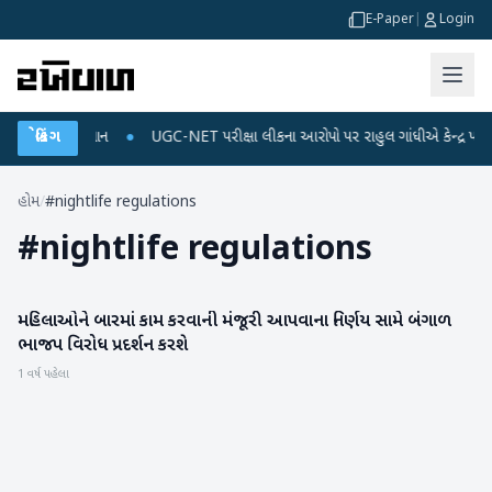
E-Paper
|
Login
જ અને ડેટા પ્લાન
બ્રેકિંગ
●
UGC-NET પરીક્ષા લીકના આરોપો પર રાહુલ ગાંધીએ કેન્દ્ર પર પ્રહાર
હોમ
/
#nightlife regulations
#
nightlife regulations
મહિલાઓને બારમાં કામ કરવાની મંજૂરી આપવાના નિર્ણય સામે બંગાળ
રાષ્ટ્રીય
ભાજપ વિરોધ પ્રદર્શન કરશે
1 વર્ષ પહેલા