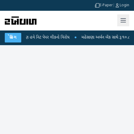
E-Paper
|
Login
સકાંઠામાં પણ હવે નિટ પેપર લીકનો વિરોધ
બ્રેકિંગ
●
મહેસાણા અર્બન બેંક સાથે રૂ.૧૦.૮૮ કરોડ