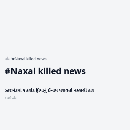
હોમ
/
#Naxal killed news
#
Naxal killed news
ઝારખંડમાં ૧ કરોડ રૂપિયાનું ઈનામ ધરાવતો નક્સલી ઠાર
રાષ્ટ્રીય
1 વર્ષ પહેલા