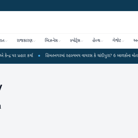
રાત
રાજકારણ
બિઝનેસ
સ્પોર્ટ્સ
હેલ્થ
ગેજેટ
અન
રહાર કર્યા
●
હિંમતનગરમાં રહસ્યમય વાયરસ કે ચાંદીપુરા? 6 બાળકોના મોતથી ફફડાટ
y
ી