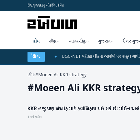
ઉત્તર ગુજરાતનું લોકપ્રિય દૈનિક
હોમ
રાષ્ટ્રીય
આંતરરાષ્ટ્રીય
ગુજરાત
ઉત્તર ગુજ
ાર્જ અને ડેટા પ્લાન
બ્રેકિંગ
●
UGC-NET પરીક્ષા લીકના આરોપો પર રાહુલ ગાંધીએ કેન્દ્ર પર પ્
હોમ
/
#Moeen Ali KKR strategy
#
Moeen Ali KKR strateg
KKR હજુ પણ પ્લેઓફ માટે ક્વોલિફાય થઈ શકે છે: મોઈન અલ
રમતગમત
1 વર્ષ પહેલા