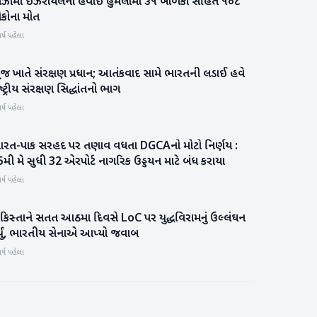
ાઝામાં ઇઝરાયલના હવાઈ હુમલામાં ૩૧ બાળકો સહિત ૧૦૮
આંતરરાષ્ટ્રીય
ોકોના મોત
ર્ષ પહેલા
ૂજ ખાતે સંરક્ષણ પ્રધાન; આતંકવાદ સામે ભારતની લડાઈ હવે
ગુજરાત
ષ્ટ્રીય સંરક્ષણ સિદ્ધાંતનો ભાગ
ર્ષ પહેલા
ારત-પાક સરહદ પર તણાવ વધતા DGCAનો મોટો નિર્ણય :
રાષ્ટ્રીય
મી મે સુધી 32 એરપોર્ટ નાગરિક ઉડ્ડયન માટે બંધ કરાયા
ર્ષ પહેલા
કિસ્તાને સતત આઠમા દિવસે LoC પર યુદ્ધવિરામનું ઉલ્લંઘન
રાષ્ટ્રીય
ર્યું, ભારતીય સેનાએ આપ્યો જવાબ
ર્ષ પહેલા