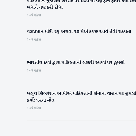
પાકિસ્તાને ગુજરાત સરહદ પર 600 થી વધુ ડ્રોન ફાયર કર્યા હત
ગુજરાત
બધાને નષ્ટ કરી દીધા
1 વર્ષ પહેલા
વડાપ્રધાન મોદી ૨૬ અથવા ૨૭ મેએ કચ્‍છ આવે તેવી શકયતા
ગુજરાત
1 વર્ષ પહેલા
ભારતીય દળો દ્વારા પાકિસ્તાની લશ્કરી સ્થળો પર હુમલો
રાષ્ટ્રીય
1 વર્ષ પહેલા
બલૂચ લિબરેશન આર્મીએ પાકિસ્તાની સેનાના વાહન પર હુમલો
આંતરરાષ્ટ્રીય
કર્યો; ૧૨ના મોત
1 વર્ષ પહેલા