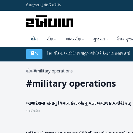
ઉત્તર ગુજરાતનું લોકપ્રિય દૈનિક
હોમ
રાષ્ટ્રીય
આંતરરાષ્ટ્રીય
ગુજરાત
ઉત્તર ગુજ
●
UGC-NET પરીક્ષા લીકના આરોપો પર રાહુલ ગાંધીએ કેન્દ્ર પર પ્રહાર કર્યા
બ્રેકિંગ
●
હિંમત
હોમ
/
#military operations
#
military operations
બાંગ્લાદેશમાં સેનાનું વિમાન ક્રેશ એકનું મોત બચાવ કામગીરી શરૂ
આંતરરાષ્ટ્રીય
1 વર્ષ પહેલા