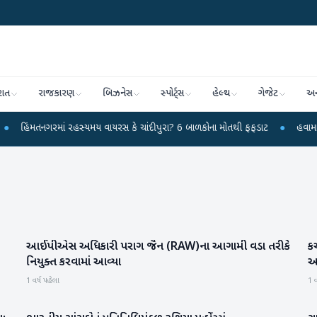
રાત
રાજકારણ
બિઝનેસ
સ્પોર્ટ્સ
હેલ્થ
ગેજેટ
અન
નગરમાં રહસ્યમય વાયરસ કે ચાંદીપુરા? 6 બાળકોના મોતથી ફફડાટ
●
હવામાન વિભાગે 1
આઈપીએસ અધિકારી પરાગ જૈન (RAW)ના આગામી વડા તરીકે
કચ
રાષ્ટ્રીય
નિયુક્ત કરવામાં આવ્યા
આ
1 વર્ષ પહેલા
1 વ