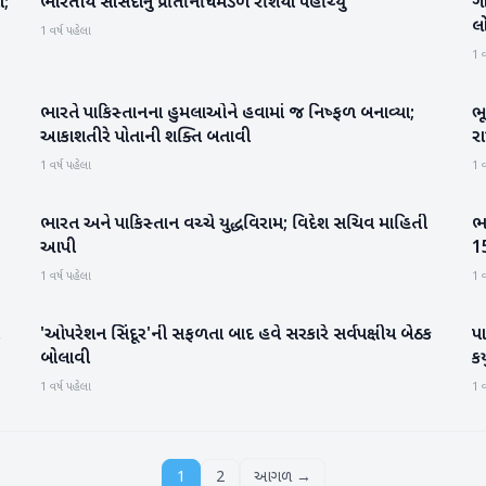
ા;
ભારતીય સાંસદોનું પ્રતિનિધિમંડળ રશિયા પહોંચ્યું
ગ
આંતરરાષ્ટ્રીય
લ
1 વર્ષ પહેલા
1 વ
ભારતે પાકિસ્તાનના હુમલાઓને હવામાં જ નિષ્ફળ બનાવ્યા;
ભ
રાષ્ટ્રીય
આકાશતીરે પોતાની શક્તિ બતાવી
રા
1 વર્ષ પહેલા
1 વ
ભારત અને પાકિસ્તાન વચ્ચે યુદ્ધવિરામ; વિદેશ સચિવ માહિતી
ભ
રાષ્ટ્રીય
આપી
15
1 વર્ષ પહેલા
1 વ
'ઓપરેશન સિંદૂર'ની સફળતા બાદ હવે સરકારે સર્વપક્ષીય બેઠક
પા
રાષ્ટ્રીય
બોલાવી
ક
1 વર્ષ પહેલા
1 વ
1
2
આગળ →