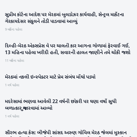
સુપ્રીમ કોર્ટના આદેશ પર મેરઠમાં બુલડોઝર કાર્યવાહી, સેન્ટ્રલ માર્કેટના
રાષ્ટ્રીય
ગેરકાયદેસર સંકુલને તોડી પાડવામાં આવ્યું
9 મહિના પહેલા
દિલ્હી-મેરઠ એક્સપ્રેસ વે પર ચાલતી કાર આગના ગોળામાં ફેરવાઈ ગઈ,
રાષ્ટ્રીય
13 મહિના પહેલા ખરીદી હતી, સવારની હાલત જાણીને તમે ચોંકી જશો
11 મહિના પહેલા
મેરઠમાં નકલી ઇન્સ્પેક્ટર માટે પ્રેમ સંબંધ મોંઘો પડ્યો
રાષ્ટ્રીય
1 વર્ષ પહેલા
મદરેસામાં ભણવા આવેલી 22 વર્ષની છોકરી પર ઘણા વર્ષો સુધી
રાષ્ટ્રીય
બળાત્કાર ગુજારવામાં આવ્યો
1 વર્ષ પહેલા
સૌરભ હત્યા કેસ: બીજેપી સાંસદ અરુણ ગોવિલ મેરઠ જેલમાં મુસ્કાન
રાષ્ટ્રીય