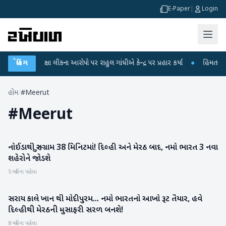
E-Paper
|
Login
GC-NET પરીક્ષા લીકના આરોપો પર રાહુલ ગાંધીએ કેન્દ્ર પર પ્રહાર કર્યા
બ્રેકિંગ
●
હિંમતનગરમા
હોમ
/
#Meerut
#
Meerut
નોઈડાથી ગુરુગ્રામ 38 મિનિટમાં! દિલ્હી અને મેરઠ બાદ, નમો ભારત 3 નવા
રાષ્ટ્રીય
શહેરોને જોડશે
5 મહિના પહેલા
સરાય કાલે ખાન થી મોદીપુરમ... નમો ભારતનો આખો રૂટ તૈયાર, હવે
રાષ્ટ્રીય
દિલ્હીથી મેરઠની મુસાફરી સરળ બનશે!
8 મહિના પહેલા