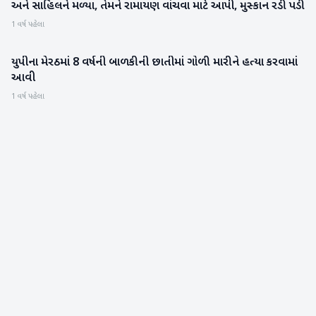
અને સાહિલને મળ્યા, તેમને રામાયણ વાંચવા માટે આપી, મુસ્કાન રડી પડી
1 વર્ષ પહેલા
યુપીના મેરઠમાં 8 વર્ષની બાળકીની છાતીમાં ગોળી મારીને હત્યા કરવામાં
રાષ્ટ્રીય
આવી
1 વર્ષ પહેલા