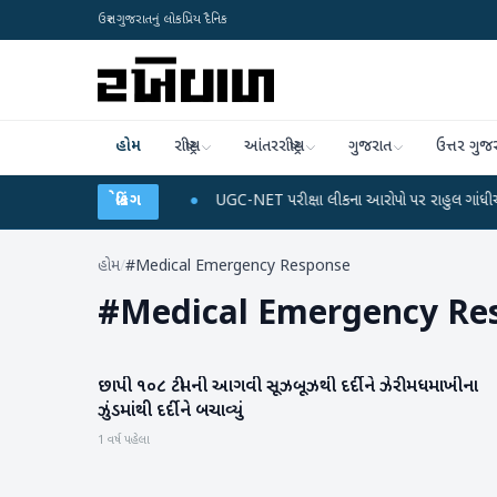
ઉત્તર ગુજરાતનું લોકપ્રિય દૈનિક
હોમ
રાષ્ટ્રીય
આંતરરાષ્ટ્રીય
ગુજરાત
ઉત્તર ગુજ
ાર્જ અને ડેટા પ્લાન
બ્રેકિંગ
●
UGC-NET પરીક્ષા લીકના આરોપો પર રાહુલ ગાંધીએ કેન્દ્ર પર પ્ર
હોમ
/
#Medical Emergency Response
#
Medical Emergency Re
છાપી ૧૦૮ ટીમની આગવી સૂઝબૂઝથી દર્દીને ઝેરી મધમાખીના
બનાસકાંઠા
ઝુંડમાંથી દર્દીને બચાવ્યું
1 વર્ષ પહેલા