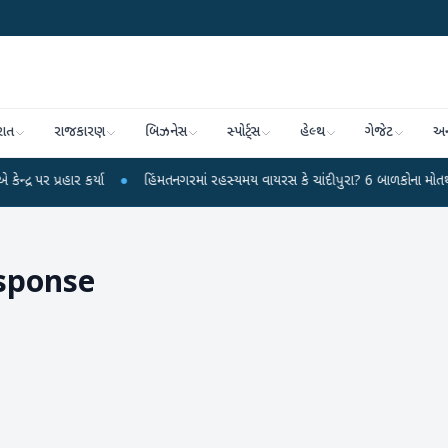
રાત
રાજકારણ
બિઝનેસ
સ્પોર્ટ્સ
હેલ્થ
ગેજેટ
અન
હાર કર્યા
●
હિંમતનગરમાં રહસ્યમય વાયરસ કે ચાંદીપુરા? 6 બાળકોના મોતથી ફફડાટ
sponse