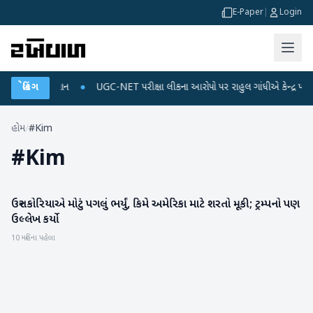
E-Paper
|
Login
જ અને ડેટા પ્લાન
બ્રેકિંગ
●
UGC-NET પરીક્ષા લીકના આરોપો પર રાહુલ ગાંધીએ કેન્દ્ર પર પ્રહાર
હોમ
/
#Kim
#
Kim
ઉત્તર કોરિયાએ મોટું પગલું ભર્યું, કિમે અમેરિકા માટે શરતો મૂકી; ટ્રમ્પનો પણ
આંતરરાષ્ટ્રીય
ઉલ્લેખ કર્યો
10 મહિના પહેલા