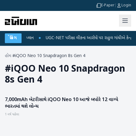
E-Paper
|
Login
ર્જ અને ડેટા પ્લાન
બ્રેકિંગ
●
UGC-NET પરીક્ષા લીકના આરોપો પર રાહુલ ગાંધીએ કેન્દ્ર પર પ્રહ
હોમ
/
#iQOO Neo 10 Snapdragon 8s Gen 4
#
iQOO Neo 10 Snapdragon
8s Gen 4
7,000mAh બેટરી સાથે iQOO Neo 10 આજે બપોરે 12 વાગ્યે
ગેજેટ
ભારતમાં થશે લોન્ચ
1 વર્ષ પહેલા