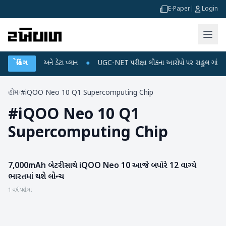
E-Paper
|
Login
બાઈલ રિચાર્જ અને ડેટા પ્લાન
બ્રેકિંગ
●
UGC-NET પરીક્ષા લીકના આરોપો પર રાહુલ ગાંધીએ કેન્દ
હોમ
/
#iQOO Neo 10 Q1 Supercomputing Chip
#
iQOO Neo 10 Q1
Supercomputing Chip
7,000mAh બેટરી સાથે iQOO Neo 10 આજે બપોરે 12 વાગ્યે
ગેજેટ
ભારતમાં થશે લોન્ચ
1 વર્ષ પહેલા