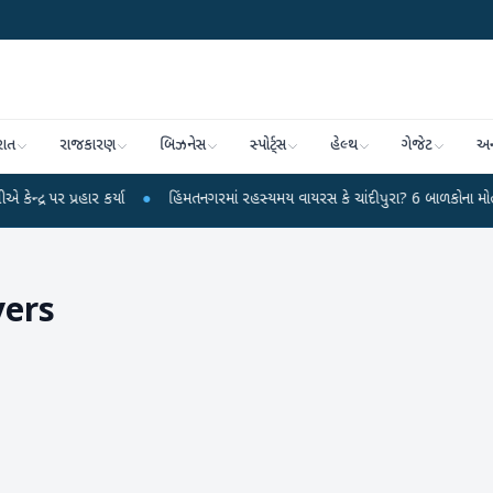
રાત
રાજકારણ
બિઝનેસ
સ્પોર્ટ્સ
હેલ્થ
ગેજેટ
અન
્રહાર કર્યા
●
હિંમતનગરમાં રહસ્યમય વાયરસ કે ચાંદીપુરા? 6 બાળકોના મોતથી ફફડાટ
yers