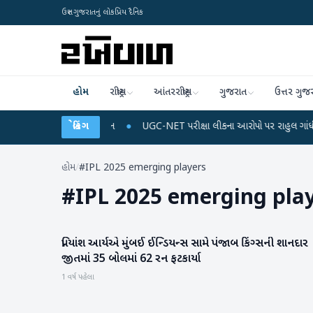
ઉત્તર ગુજરાતનું લોકપ્રિય દૈનિક
હોમ
રાષ્ટ્રીય
આંતરરાષ્ટ્રીય
ગુજરાત
ઉત્તર ગુજ
ચાર્જ અને ડેટા પ્લાન
બ્રેકિંગ
●
UGC-NET પરીક્ષા લીકના આરોપો પર રાહુલ ગાંધીએ કેન્દ્ર પર પ
હોમ
/
#IPL 2025 emerging players
#
IPL 2025 emerging pla
પ્રિયાંશ આર્યએ મુંબઈ ઈન્ડિયન્સ સામે પંજાબ કિંગ્સની શાનદાર
રમતગમત
જીતમાં 35 બોલમાં 62 રન ફટકાર્યા
1 વર્ષ પહેલા