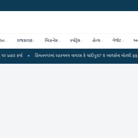
રાત
રાજકારણ
બિઝનેસ
સ્પોર્ટ્સ
હેલ્થ
ગેજેટ
અન
્યા
●
હિંમતનગરમાં રહસ્યમય વાયરસ કે ચાંદીપુરા? 6 બાળકોના મોતથી ફફડાટ
●