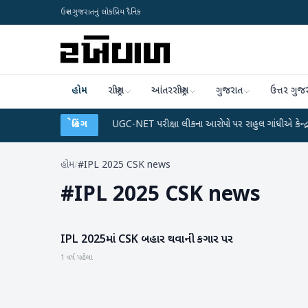
ઉત્તર ગુજરાતનું લોકપ્રિય દૈનિક
હોમ
રાષ્ટ્રીય
આંતરરાષ્ટ્રીય
ગુજરાત
ઉત્તર ગુજ
ને ડેટા પ્લાન
●
બ્રેકિંગ
UGC-NET પરીક્ષા લીકના આરોપો પર રાહુલ ગાંધીએ કેન્દ્ર પર પ્રહાર કર
હોમ
/
#IPL 2025 CSK news
#
IPL 2025 CSK news
IPL 2025માં CSK બહાર થવાની કગાર પર
રમતગમત
1 વર્ષ પહેલા