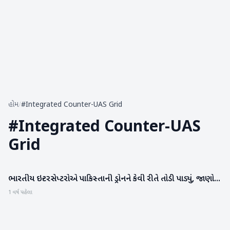
હોમ
/
#Integrated Counter-UAS Grid
#
Integrated Counter-UAS
Grid
ભારતીય ઇન્ટરસેપ્ટરોએ પાકિસ્તાની ડ્રોનને કેવી રીતે તોડી પાડ્યું, જાણો...
રાષ્ટ્રીય
1 વર્ષ પહેલા