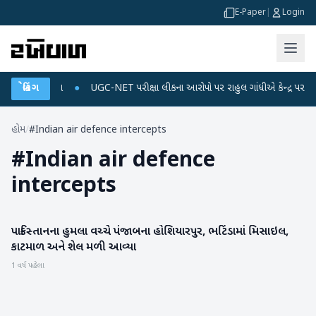
E-Paper
|
Login
અને ડેટા પ્લાન
બ્રેકિંગ
●
UGC-NET પરીક્ષા લીકના આરોપો પર રાહુલ ગાંધીએ કેન્દ્ર પર પ્રહાર ક
હોમ
/
#Indian air defence intercepts
#
Indian air defence
intercepts
પાકિસ્તાનના હુમલા વચ્ચે પંજાબના હોશિયારપુર, ભટિંડામાં મિસાઇલ,
રાષ્ટ્રીય
કાટમાળ અને શેલ મળી આવ્યા
1 વર્ષ પહેલા