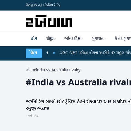
ઉત્તર ગુજરાતનું લોકપ્રિય દૈનિક
હોમ
રાષ્ટ્રીય
આંતરરાષ્ટ્રીય
ગુજરાત
ઉત્તર ગુજ
િચાર્જ અને ડેટા પ્લાન
બ્રેકિંગ
●
UGC-NET પરીક્ષા લીકના આરોપો પર રાહુલ ગાંધીએ કેન્દ્ર પર પ
હોમ
/
#India vs Australia rivalry
#
India vs Australia rival
જર્સીનો રંગ બદલો છો? ટ્રેવિસ હેડને રોકવા પર આકાશ ચોપરાન
રમતગમત
રમુજી અંદાજ
1 વર્ષ પહેલા