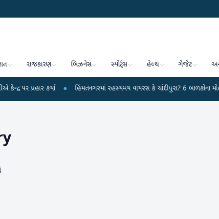
રાત
રાજકારણ
બિઝનેસ
સ્પોર્ટ્સ
હેલ્થ
ગેજેટ
અન
્રહાર કર્યા
●
હિંમતનગરમાં રહસ્યમય વાયરસ કે ચાંદીપુરા? 6 બાળકોના મોતથી ફફડાટ
ry
ો