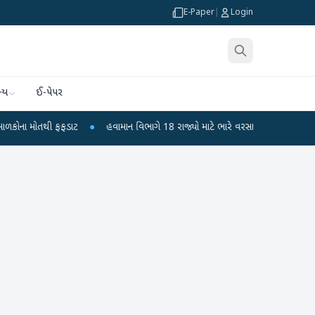
E-Paper
|
Login
્ય
ઈ-પેપર
ોતથી ફફડાટ
●
હવામાન વિભાગે 18 રાજ્યો માટે ભારે વરસાદની ચેતવણી જારી કરી
●