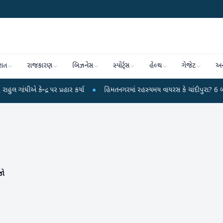
રાત
રાજકારણ
બિઝનેસ
સ્પોર્ટ્સ
હેલ્થ
ગેજેટ
અન
ન્દ્ર પર પ્રહાર કર્યા
●
હિંમતનગરમાં રહસ્યમય વાયરસ કે ચાંદીપુરા? 6 બાળકોના મ
જો