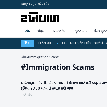
ઉત્તર ગુજરાતનું લોકપ્રિય દૈનિક
હોમ
રાષ્ટ્રીય
આંતરરાષ્ટ્રીય
ગુજરાત
ઉત્તર ગુજ
ે મોબાઈલ રિચાર્જ અને ડેટા પ્લાન
બ્રેકિંગ
●
UGC-NET પરીક્ષા લીકના આરોપો પર રાહુલ ગાંધીએ કે
હોમ
/
#Immigration Scams
#
Immigration Scams
મહેસાણાના દંપતીને કેનેડા જવાની ઘેલછા ભારે પડી કબૂતરબા
મહેસાણા
રૂપિયા 28.50 લાખની ઠગાઈ કરી ગયા
1 વર્ષ પહેલા