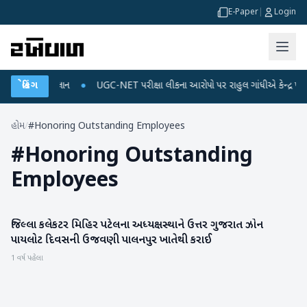
E-Paper
|
Login
જ અને ડેટા પ્લાન
બ્રેકિંગ
●
UGC-NET પરીક્ષા લીકના આરોપો પર રાહુલ ગાંધીએ કેન્દ્ર પર પ્રહાર
હોમ
/
#Honoring Outstanding Employees
#
Honoring Outstanding
Employees
જિલ્લા કલેકટર મિહિર પટેલના અધ્યક્ષસ્થાને ઉત્તર ગુજરાત ઝોન
બનાસકાંઠા
પાયલોટ દિવસની ઉજવણી પાલનપુર ખાતેથી કરાઈ
1 વર્ષ પહેલા