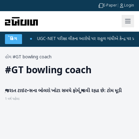
E-Paper
|
Login
ે ડેટા પ્લાન
બ્રેકિંગ
●
UGC-NET પરીક્ષા લીકના આરોપો પર રાહુલ ગાંધીએ કેન્દ્ર પર પ્રહાર કર્
હોમ
/
#GT bowling coach
#
GT bowling coach
ગુજરાત ટાઇટન્સના બોલરો ખોટા સમયે ફોર્મ ગુમાવી રહ્યા છે: ટોમ મૂડી
રમતગમત
1 વર્ષ પહેલા