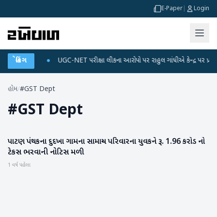
E-Paper
|
Login
ે ડેટા પ્લાન
બ્રેકિંગ
●
UGC-NET પરીક્ષા લીકના આરોપો પર રાહુલ ગાંધીએ કેન્દ્ર પર પ્રહાર કર્
હોમ
/
#GST Dept
#
GST Dept
પાટણ પંથકના દુદખા ગામના સામાન્ય પરિવારના યુવકને રૂ. 1.96 કરોડ નો
પાટણ
ટેકસ ભરવાની નોટિસ મળી
1 વર્ષ પહેલા