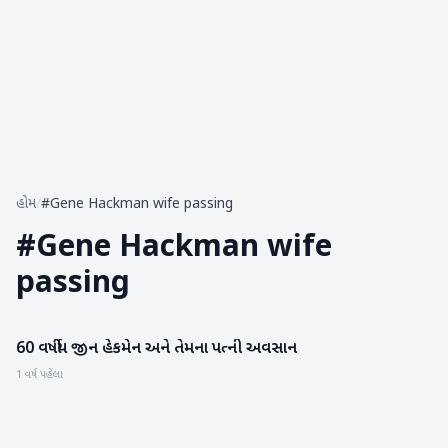
હોમ
/
#Gene Hackman wife passing
#
Gene Hackman wife
passing
60 વર્ષીય જીન હેકમેન અને તેમના પત્ની અવસાન
આંતરરાષ્ટ્રીય
1 વર્ષ પહેલા