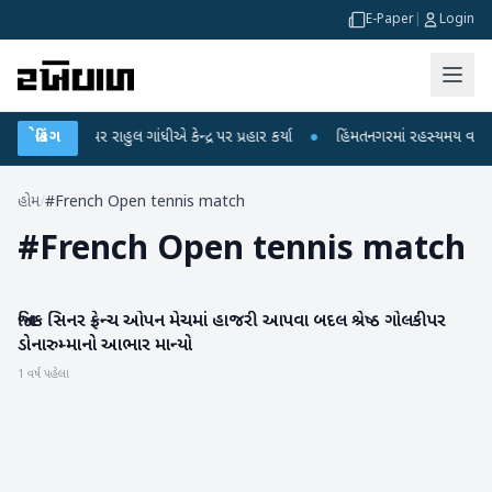
E-Paper
|
Login
 આરોપો પર રાહુલ ગાંધીએ કેન્દ્ર પર પ્રહાર કર્યા
બ્રેકિંગ
●
હિંમતનગરમાં રહસ્યમય વાયરસ કે 
હોમ
/
#French Open tennis match
#
French Open tennis match
જાનિક સિનર ફ્રેન્ચ ઓપન મેચમાં હાજરી આપવા બદલ શ્રેષ્ઠ ગોલકીપર
રમતગમત
ડોનારુમ્માનો આભાર માન્યો
1 વર્ષ પહેલા