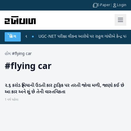
E-Paper
|
Login
અને ડેટા પ્લાન
બ્રેકિંગ
●
UGC-NET પરીક્ષા લીકના આરોપો પર રાહુલ ગાંધીએ કેન્દ્ર પર પ્રહાર 
હોમ
/
#flying car
#
flying car
૨.૬ કરોડ રૂપિયાની ઉડતી કાર ટ્રાફિક પર તરતી જોવા મળી, જાણો કઈ છે
સાયન્સ & ટેકનોલોજી
આ કાર અને શું છે તેની વાસ્તવિકતા
1 વર્ષ પહેલા