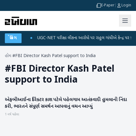
E-Paper
|
Login
ને ડેટા પ્લાન
બ્રેકિંગ
●
UGC-NET પરીક્ષા લીકના આરોપો પર રાહુલ ગાંધીએ કેન્દ્ર પર પ્રહાર કર
હોમ
/
#FBI Director Kash Patel support to India
#
FBI Director Kash Patel
support to India
એફબીઆઈના ડિરેક્ટર કાશ પટેલે પહેલગામ આતંકવાદી હુમલાની નિંદા
રાષ્ટ્રીય
કરી, ભારતને સંપૂર્ણ સમર્થન આપવાનું વચન આપ્યું
1 વર્ષ પહેલા