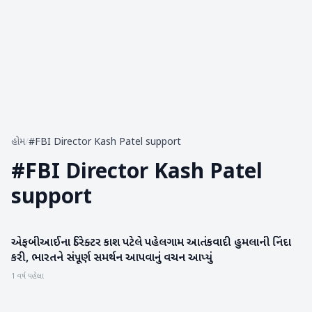
હોમ
/
#FBI Director Kash Patel support
#
FBI Director Kash Patel
support
એફબીઆઈના ડિરેક્ટર કાશ પટેલે પહેલગામ આતંકવાદી હુમલાની નિંદા
રાષ્ટ્રીય
કરી, ભારતને સંપૂર્ણ સમર્થન આપવાનું વચન આપ્યું
1 વર્ષ પહેલા