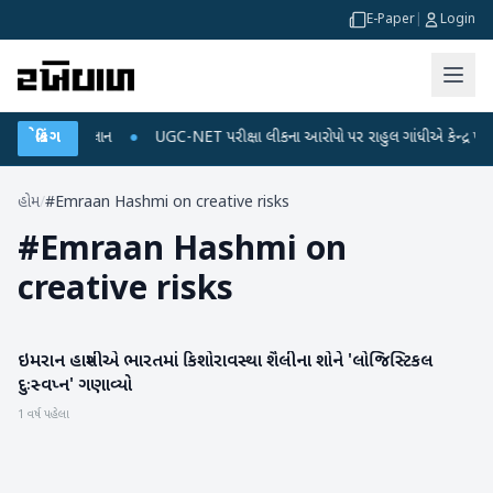
E-Paper
|
Login
જ અને ડેટા પ્લાન
બ્રેકિંગ
●
UGC-NET પરીક્ષા લીકના આરોપો પર રાહુલ ગાંધીએ કેન્દ્ર પર પ્રહાર
હોમ
/
#Emraan Hashmi on creative risks
#
Emraan Hashmi on
creative risks
ઇમરાન હાશ્મીએ ભારતમાં કિશોરાવસ્થા શૈલીના શોને 'લોજિસ્ટિકલ
મનોરંજન
દુઃસ્વપ્ન' ગણાવ્યો
1 વર્ષ પહેલા