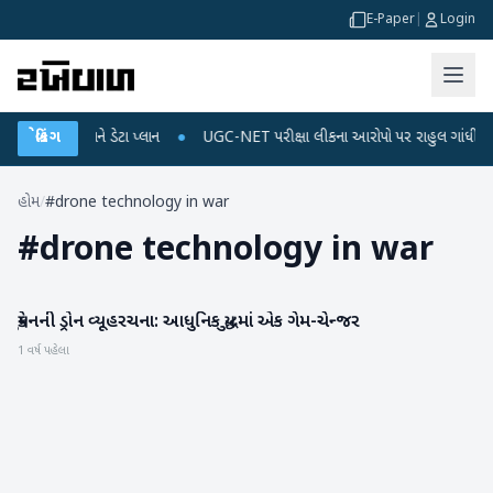
E-Paper
|
Login
લ રિચાર્જ અને ડેટા પ્લાન
બ્રેકિંગ
●
UGC-NET પરીક્ષા લીકના આરોપો પર રાહુલ ગાંધીએ કેન્દ્ર 
હોમ
/
#drone technology in war
#
drone technology in war
યુક્રેનની ડ્રોન વ્યૂહરચના: આધુનિક યુદ્ધમાં એક ગેમ-ચેન્જર
આંતરરાષ્ટ્રીય
1 વર્ષ પહેલા