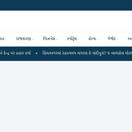
રાત
રાજકારણ
બિઝનેસ
સ્પોર્ટ્સ
હેલ્થ
ગેજેટ
અન
હાર કર્યા
●
હિંમતનગરમાં રહસ્યમય વાયરસ કે ચાંદીપુરા? 6 બાળકોના મોતથી ફફડાટ