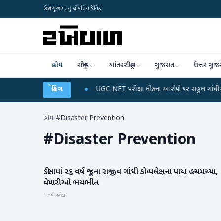
ઉત્તર ગુજરાતનું લોકપ્રિય દૈનિક
હોમ
રાષ્ટ્રીય
આંતરરાષ્ટ્રીય
ગુજરાત
ઉત્તર ગુજ
ાર્જ અને ડેટા પ્લાન
બ્રેકિંગ
●
UGC-NET પરીક્ષા લીકના આરોપો પર રાહુલ ગાંધીએ કેન્દ્ર પર પ્ર
હોમ
/
#Disaster Prevention
#
Disaster Prevention
ડીસામાં ૨૬ વર્ષ જૂના રાજીવ ગાંધી કોમ્પલેક્ષના પાયા હચમચ્યા,
બનાસકાંઠા
વેપારીઓ ભયભીત
1 વર્ષ પહેલા