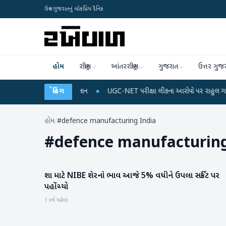
ઉત્તર ગુજરાતનું લોકપ્રિય દૈનિક
હોમ
રાષ્ટ્રીય
આંતરરાષ્ટ્રીય
ગુજરાત
ઉત્તર ગુજ
રિચાર્જ અને ડેટા પ્લાન
બ્રેકિંગ
●
UGC-NET પરીક્ષા લીકના આરોપો પર રાહુલ ગાંધીએ કેન્દ્ર પર 
હોમ
/
#defence manufacturing India
#
defence manufacturing
શા માટે NIBE શેરનો ભાવ આજે 5% વધીને ઉપલા સર્કિટ પર
બિઝનેસ
પહોંચ્યો
1 વર્ષ પહેલા