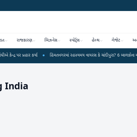
રાત
રાજકારણ
બિઝનેસ
સ્પોર્ટ્સ
હેલ્થ
ગેજેટ
અન
પ્રહાર કર્યા
●
હિંમતનગરમાં રહસ્યમય વાયરસ કે ચાંદીપુરા? 6 બાળકોના મોતથી ફફડા
 India