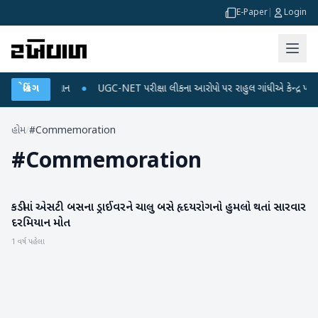
E-Paper
|
Login
જ અને ડેટા પ્લાન
બ્રેકિંગ
●
UGC-NET પરીક્ષા લીકના આરોપો પર રાહુલ ગાંધીએ કેન્દ્ર પર પ્રહાર
હોમ
/
#Commemoration
#
Commemoration
કડીમાં એસટી બસના ડ્રાઈવરને ચાલુ બસે હૃદયરોગનો હુમલો થતાં સારવાર
મહેસાણા
દરમિયાન મોત
1 વર્ષ પહેલા