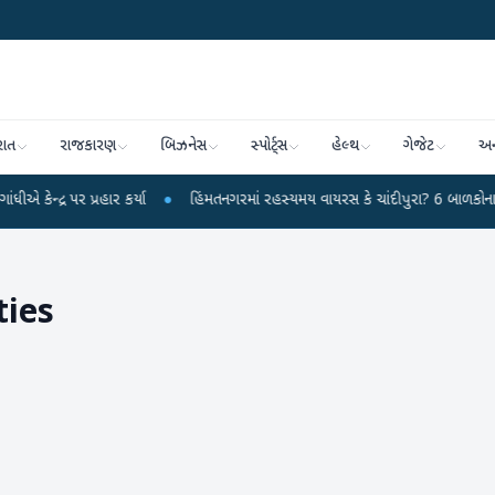
રાત
રાજકારણ
બિઝનેસ
સ્પોર્ટ્સ
હેલ્થ
ગેજેટ
અન
ર પ્રહાર કર્યા
●
હિંમતનગરમાં રહસ્યમય વાયરસ કે ચાંદીપુરા? 6 બાળકોના મોતથી ફફ
ties