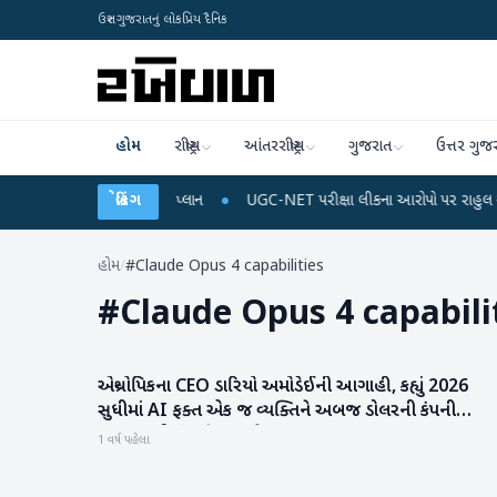
ઉત્તર ગુજરાતનું લોકપ્રિય દૈનિક
હોમ
રાષ્ટ્રીય
આંતરરાષ્ટ્રીય
ગુજરાત
ઉત્તર ગુજ
લ રિચાર્જ અને ડેટા પ્લાન
બ્રેકિંગ
●
UGC-NET પરીક્ષા લીકના આરોપો પર રાહુલ ગાંધીએ કેન્દ્ર પ
હોમ
/
#Claude Opus 4 capabilities
#
Claude Opus 4 capabili
એન્થ્રોપિકના CEO ડારિયો અમોડેઈની આગાહી, કહ્યું 2026
બિઝનેસ
સુધીમાં AI ફક્ત એક જ વ્યક્તિને અબજ ડોલરની કંપની
ચલાવવાની મંજૂરી આપશે
1 વર્ષ પહેલા