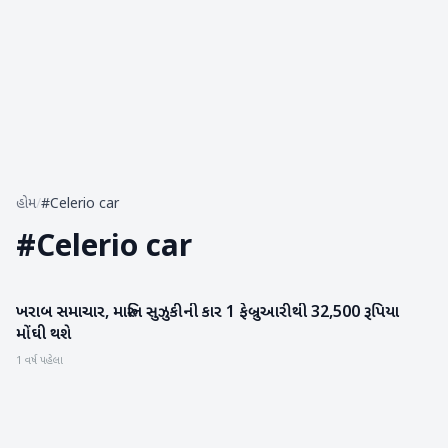
હોમ
/
#Celerio car
#
Celerio car
ખરાબ સમાચાર, મારુતિ સુઝુકીની કાર 1 ફેબ્રુઆરીથી 32,500 રૂપિયા
બિઝનેસ
મોંઘી થશે
1 વર્ષ પહેલા