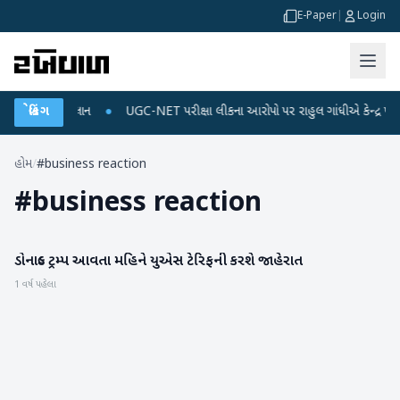
E-Paper
|
Login
જ અને ડેટા પ્લાન
બ્રેકિંગ
●
UGC-NET પરીક્ષા લીકના આરોપો પર રાહુલ ગાંધીએ કેન્દ્ર પર પ્રહાર
હોમ
/
#business reaction
#
business reaction
ડોનાલ્ડ ટ્રમ્પ આવતા મહિને યુએસ ટેરિફની કરશે જાહેરાત
આંતરરાષ્ટ્રીય
1 વર્ષ પહેલા