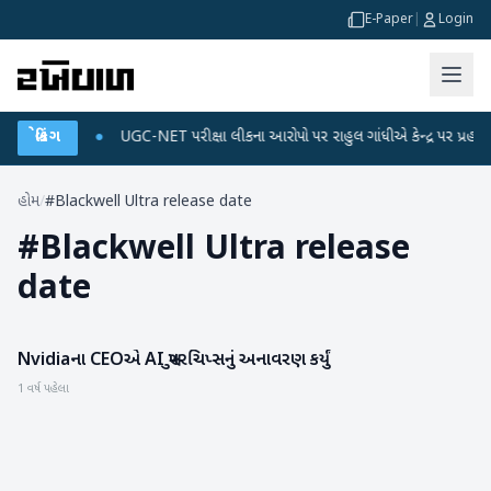
E-Paper
|
Login
 ડેટા પ્લાન
બ્રેકિંગ
●
UGC-NET પરીક્ષા લીકના આરોપો પર રાહુલ ગાંધીએ કેન્દ્ર પર પ્રહાર કર્
હોમ
/
#Blackwell Ultra release date
#
Blackwell Ultra release
date
Nvidiaના CEOએ AI સુપરચિપ્સનું અનાવરણ કર્યું
ગેજેટ
1 વર્ષ પહેલા