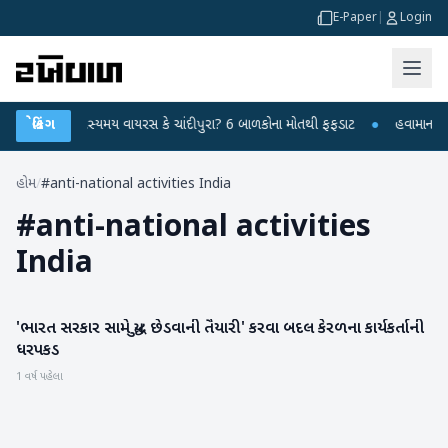
E-Paper
|
Login
ંમતનગરમાં રહસ્યમય વાયરસ કે ચાંદીપુરા? 6 બાળકોના મોતથી ફફડાટ
બ્રેકિંગ
●
હવામાન વિભાગ
હોમ
/
#anti-national activities India
#
anti-national activities
India
'ભારત સરકાર સામે યુદ્ધ છેડવાની તૈયારી' કરવા બદલ કેરળના કાર્યકર્તાની
રાષ્ટ્રીય
ધરપકડ
1 વર્ષ પહેલા